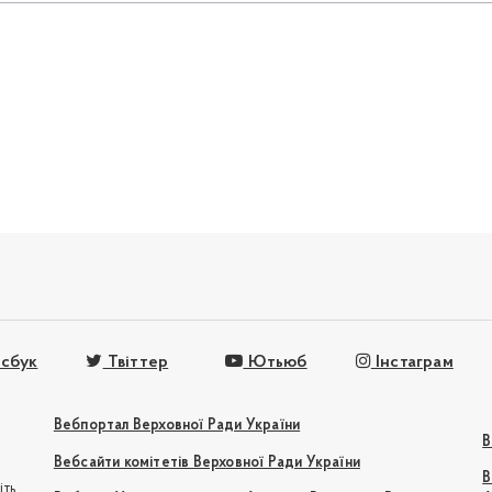
сбук
Твіттер
Ютьюб
Інстаграм
Вебпортал Верховної Ради України
В
Вебсайти комітетів Верховної Ради України
В
іть