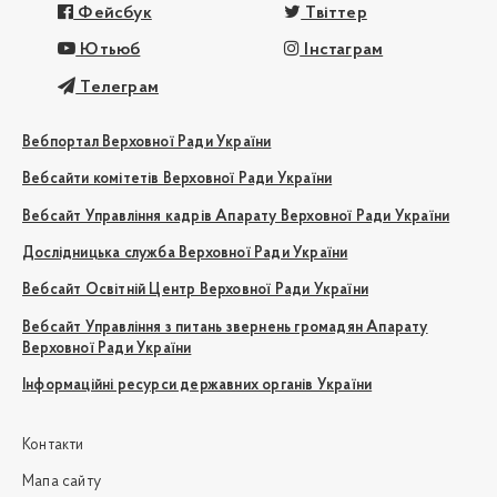
Фейсбук
Твіттер
Ютьюб
Інстаграм
Телеграм
Вебпортал Верховної Ради України
Вебсайти комітетів Верховної Ради України
Вебсайт Управління кадрів Апарату Верховної Ради України
Дослідницька служба Верховної Ради України
Вебсайт Освітній Центр Верховної Ради України
Вебсайт Управління з питань звернень громадян Апарату
Верховної Ради України
Інформаційні ресурси державних органів України
Контакти
Мапа сайту