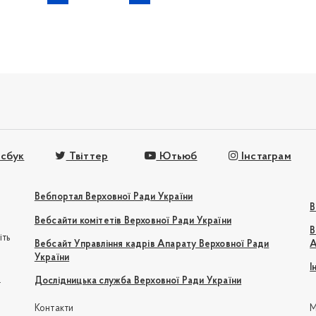
сбук
Твіттер
Ютьюб
Інстаграм
Вебпортал Верховної Ради України
В
Вебсайти комітетів Верховної Ради України
В
іть
Вебсайт Управління кадрів Апарату Верховної Ради
А
України
І
e
Дослідницька служба Верховної Ради України
Контакти
М