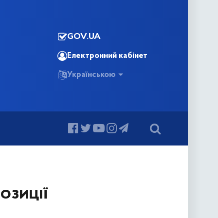
GOV.UA
Електронний кабінет
Українською
озиції