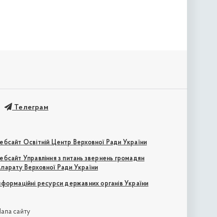
Телеграм
ебсайт Освітній Центр Верховної Ради України
ебсайт Управління з питань звернень громадян
парату Верховної Ради України
нформаційні ресурси державних органів України
апа сайту