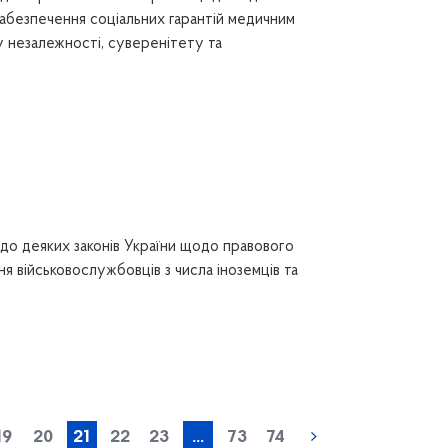
забезпечення соціальних гарантій медичним
у незалежності, суверенітету та
до деяких законів України щодо правового
я військовослужбовців з числа іноземців та
« попередня
19
20
21
22
23
...
73
74