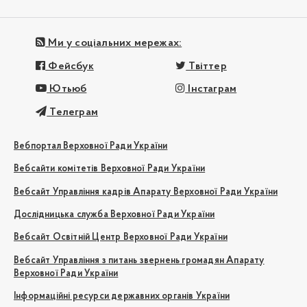
Ми у соціальних мережах:
Фейсбук
Твіттер
Ютьюб
Інстаграм
Телеграм
Вебпортал Верховної Ради України
Вебсайти комітетів Верховної Ради України
Вебсайт Управління кадрів Апарату Верховної Ради України
Дослідницька служба Верховної Ради України
Вебсайт Освітній Центр Верховної Ради України
Вебсайт Управління з питань звернень громадян Апарату
Верховної Ради України
Інформаційні ресурси державних органів України