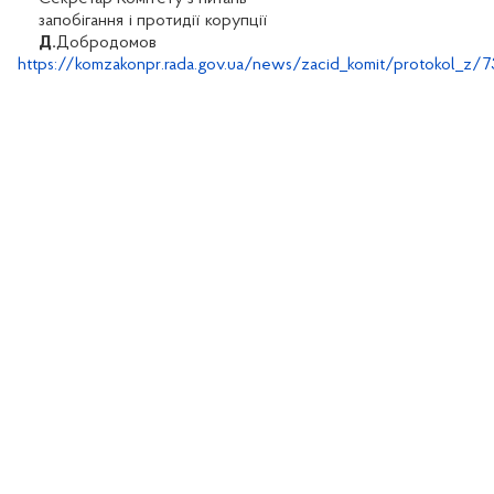
запобігання і протидії корупції
Д.
Добродомов
https://komzakonpr.rada.gov.ua/news/zacid_komit/protokol_z/7