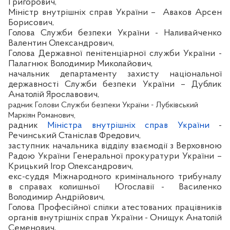
Григорович,
Міністр внутрішніх справ України –
Аваков
Арсен
Борисович,
Голова Служби безпеки України -
Наливайченко
Валентин Олександрович,
Голова Державної пенітенціарної служби України -
Палагнюк
Володимир Миколайович
,
начальник департаменту захисту національної
державності Служби безпеки України –
Дублик
Анатолій Ярославович,
радник Голови Служби безпеки України - Лубківський
Маркіян Романович,
радник
Міністра внутрішніх справ України
-
Речинський
Станіслав
Фредович
,
заступник начальника відділу взаємодії з
Верховною
Радою України Генеральної прокуратури України
–
Крицький
Ігор Олександрович,
екс-суддя
Міжнародного кримінального трибуналу
в справах колишньої
Югославії -
Василенко
Володимир
Андрійович,
Голова Професійної спілки атестованих працівників
органів внутрішніх справ України -
Онищук
Анатолій
Семенович,