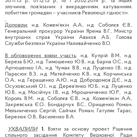
30.11.13 р., 01.12.13 р., 18 і 20.02.2014 р., та інших
злочинів, пов‘язаних з викраденням, катуванням,
побиттям громадян – учасників Революції гідності».
Доповіли:
н.д
.
Кожем’якін
А.А.,
н.д
. Соболєв
Є.В.,
Генеральний прокурор України
Ярема В.Г.,
Міністр
внутрішніх справ України
Аваков
А.Б.,
Голова
Служби безпеки України
Наливайченко
В.О.
В обговоренні взяли участь
:
н.д
.
Купрій
В.М.,
н.д
.
Береза Б.Ю.,
н.д
. Тимошенко Ю.В.,
н.д
. Барна О.С.,
н.д
.
Артюшенко
І.А.,
н.д
. Чумак В.В.,
н.д
. Луценко І.В.,
н.д
.
Парасюк
В.З.,
н.д
.
Матейченко
К.В.,
н.д
.
Корчинська
О.А.,
н.д
. Геращенко А.Ю.,
н.д
.
Добродомов
Д.Є.,
н.д
.
Осуховський
О.І.,
н.д
. Дерев‘янко Ю.Б.,
н.д
. Луценко
Ю.В.,
н.д
.
Мосійчук
І.В.,
н.д
. Мірошниченко Ю.Р.,
н.д
.
Король В.М.,
н.д
. Соболєв Є.В.,
н.д
.
Кожем‘якін
А.А.,
Закревська Є.О., Бондарчук В.С.,
Орищенко
Роман,
Мельниченко Сергій,
Сайчак
Роман,
Гатуляк
Тарас,
Березюк
О.В., Василенко В.А.
УХВАЛИЛИ
:
1.
Взяти за основу проект Рішення
спільного засідання Комітету Верховної Ради