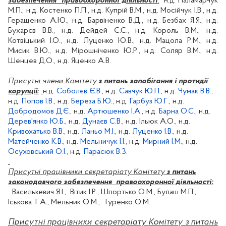
забезпечення
правоохоронної діяльності
:
н.д
. Паламарчук
М.П.,
н.д
.
Костенко П.П
.,
н.д
.
Купрій
В.М.,
н.д
.
Мосійчук
І.
В.,
н.д
.
Геращенко А.Ю.,
н.д
.
Барвіненко
В.Д.,
н.д
.
Безбах
Я.Я.,
н.д
.
Бухарєв
В.В.,
н.д
.
Дейдей
Є.С.,
н.д
. Король В.М.,
н.д
.
Котвіцький
І.О.,
н.д
. Луценко Ю.В.,
н.д
.
Мацола
Р.М.,
н.д
.
Мисик В.Ю.,
н.д
.
Мірошніченко
Ю.Р.,
н.д
. Соляр В.М.,
н.д
.
Шенцев
Д.О.,
н.д
. Яценко А.В.
Присутні члени Комітету
з питань запобігання і протидії
корупції:
н.д
.
Соболєв Є.В.
,
н.д
.
Савчук Ю.П.
,
н.д
.
Чумак В.В.
,
н.д
.
Попов І.В.
,
н.д
.
Береза Б.Ю.
,
н.д
.
Гарбуз Ю.Г.
,
н.д
.
Добродомов
Д.Є.
,
н.д
.
Артюшенко
І.А.
,
н.д
.
Барна О.С.
,
н.д
.
Дерев'янко Ю.Б.
,
н.д
.
Дунаєв
С.В.
,
н.д
.
Ільюк
А.О.,
н.д
.
Кривохатько
В.В.
,
н.д
.
Ланьо
М.І.
,
н.д
.
Луценко І.В.
,
н.д
.
Матейченко
К.В.
,
н.д
.
Мельничук І.І.
,
н.д
.
Мирний І.М.
,
н.д
.
Осуховський
О.І.
,
н.д
.
Парасюк
В.З.
Присутні працівники секретаріату
Комітету
з питань
законодавчого забезпечення
правоохоронної діяльності:
Василькевич Я.І.,
Вітик
І.Р., Шпортько О.М.,
Булаш
М.П.,
Іськова
Т.А., Мельник О.М.,
Туренко
О.М.
Присутні працівники секретаріату
Комітету з питань