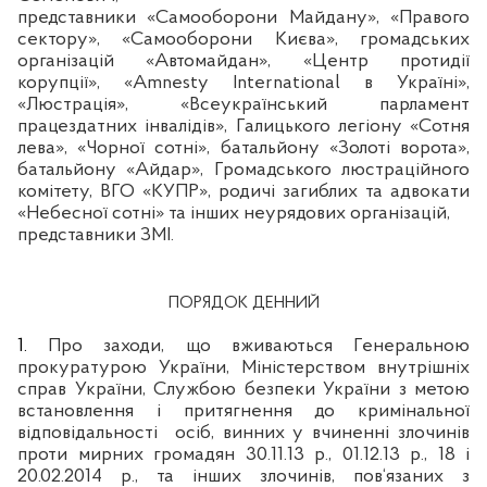
представники «Самооборони Майдану», «Правого
сектору», «Самооборони Києва», громадських
організацій «
Автомайдан
», «Центр протидії
корупції», «
Amnesty
International
в Україні»,
«Люстрація», «Всеукраїнський парламент
працездатних інвалідів», Галицького легіону «Сотня
лева», «Чорної сотні», батальйону «Золоті ворота»,
батальйону «
Айдар
», Громадського
люстраційного
комітету, ВГО «КУПР», родичі загиблих та адвокати
«Небесної сотні» та інших неурядових організацій,
представники ЗМІ.
ПОРЯДОК ДЕННИЙ
1.
Про заходи, що вживаються Генеральною
прокуратурою України, Міністерством внутрішніх
справ України, Службою безпеки України з метою
встановлення і притягнення до кримінальної
відповідальності
осіб, винних у вчиненні злочинів
проти мирних громадян 30.11.13 р., 01.12.13 р., 18 і
20.02.2014 р., та інших злочинів, пов‘язаних з