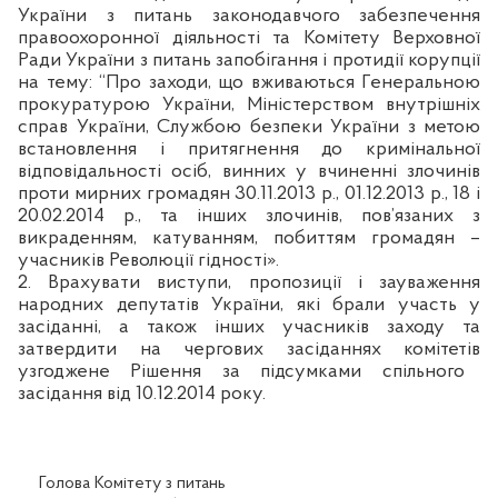
України з питань законодавчого забезпечення
правоохоронної діяльності та Комітету Верховної
Ради України з питань запобігання і протидії корупції
на тему: “Про заходи, що вживаються Генеральною
прокуратурою України, Міністерством внутрішніх
справ України, Службою безпеки України з метою
встановлення і притягнення до кримінальної
відповідальності осіб, винних у вчиненні злочинів
проти мирних громадян 30.11.2013 р., 01.12.2013 р., 18 і
20.02.2014 р., та інших злочинів, пов’язаних з
викраденням, катуванням, побиттям громадян –
учасників Революції гідності».
2.
Врахувати виступи, пропозиції і зауваження
народних депутатів України, які брали участь у
засіданні, а також інших учасників заходу
та
затвердити
на чергових засіданнях комітетів
узгоджене Рішення за підсумками спільного
засідання від 10.12.2014 року.
Голова Комітету з питань