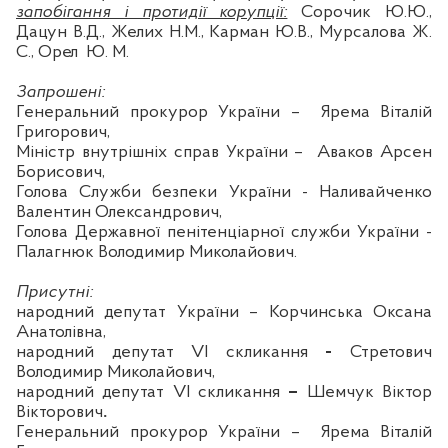
запобігання і протидії корупції:
Сорочик Ю.Ю.,
Дацун В.Д.,
Желих
Н.М., Карман Ю.В.,
Мурсалова
Ж.
С.,
Орел
Ю. М.
Запрошені:
Генеральний прокурор України –
Ярема Віталій
Григорович,
Міністр внутрішніх справ України –
Аваков
Арсен
Борисович,
Голова Служби безпеки України -
Наливайченко
Валентин Олександрович,
Голова Державної пенітенціарної служби України -
Палагнюк
Володимир Миколайович
.
Присутні:
народний депутат України –
Корчинська
Оксана
Анатолівна,
народний депутат
VI
скликання
-
Стретович
Володимир Миколайович,
народний депутат
VI
скликання
–
Шемчук
Віктор
Вікторович
.
Генеральний прокурор України –
Ярема Віталій