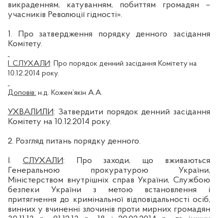
викраденням, катуванням, побиттям громадян –
учасників Революції гідності».
1. Про затвердження порядку денного засідання
Комітету.
І. СЛУХАЛИ
:
Про порядок денний засідання Комітету на
10.12.2014 року.
Доповів:
н.д
.
Кожем’якін
А.А.
УХВАЛИЛИ
: Затвердити порядок денний засідання
Комітету на 10.12.2014 року.
2. Розгляд питань порядку денного.
І.
СЛУХАЛИ
:
Про заходи, що вживаються
Генеральною прокуратурою України,
Міністерством внутрішніх справ України, Службою
безпеки України з метою встановлення і
притягнення до кримінальної відповідальності осіб,
винних у вчиненні злочинів проти мирних громадян