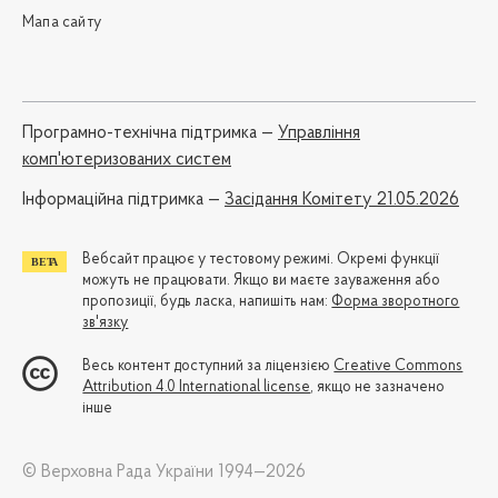
Мапа сайту
Програмно-технічна підтримка —
Управління
комп'ютеризованих систем
Iнформаційна підтримка —
Засідання Комітету 21.05.2026
Вебсайт працює у тестовому режимі. Окремі функції
можуть не працювати. Якщо ви маєте зауваження або
пропозиції, будь ласка, напишіть нам:
Форма зворотного
зв'язку
Весь контент доступний за ліцензією
Creative Commons
Attribution 4.0 International license
, якщо не зазначено
інше
© Верховна Рада України 1994—2026