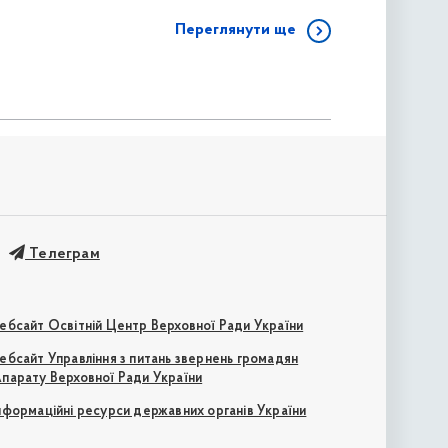
Переглянути ще
Телеграм
ебсайт Освітній Центр Верховної Ради України
ебсайт Управління з питань звернень громадян
парату Верховної Ради України
нформаційні ресурси державних органів України