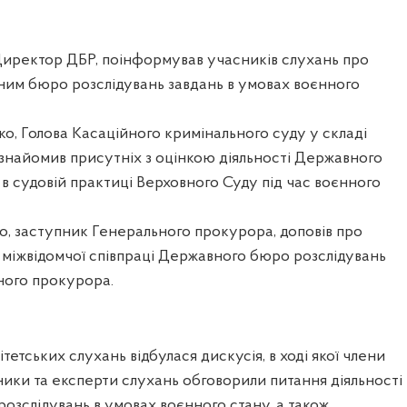
Директор ДБР, поінформував учасників слухань про
им бюро розслідувань завдань в умовах воєнного
о, Голова Касаційного кримінального суду у складі
знайомив присутніх з оцінкою діяльності Державного
в судовій практиці Верховного Суду під час воєнного
, заступник Генерального прокурора, доповів про
 міжвідомчої співпраці Державного бюро розслідувань
ного прокурора.
етських слухань відбулася дискусія, в ході якої члени
сники та експерти слухань обговорили питання діяльності
зслідувань в умовах воєнного стану, а також