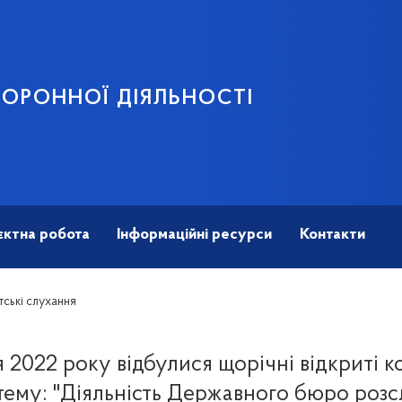
ОРОННОЇ ДІЯЛЬНОСТІ
єктна робота
Інформаційні ресурси
Контакти
тські слухання
я 2022 року відбулися щорічні відкриті ко
тему: "Діяльність Державного бюро розсл