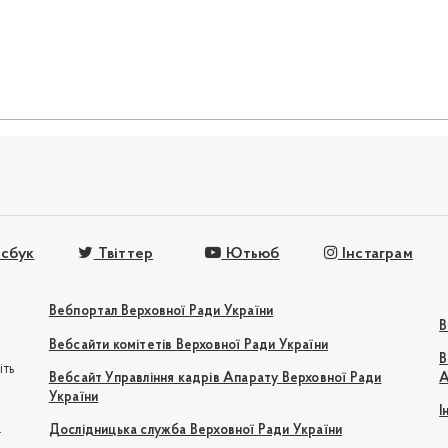
сбук
Твіттер
Ютьюб
Інстаграм
Вебпортал Верховної Ради України
В
Вебсайти комітетів Верховної Ради України
В
іть
Вебсайт Управління кадрів Апарату Верховної Ради
А
України
І
e
Дослідницька служба Верховної Ради України