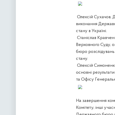
Олексій Сухачов, 
виконання Державн
стану в Україні.
Станіслав Кравченк
Верховного Суду, о
бюро розслідувань 
стану.
Олексій Симоненко
основні результати
та Офісу Генераль
На завершення коміт
Комітету, інші уча
Державного бюро ро