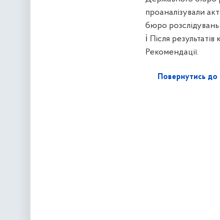
проаналізували ак
бюро розслідувань 
ℹ️ Після результаті
Рекомендації.
Повернутись до 