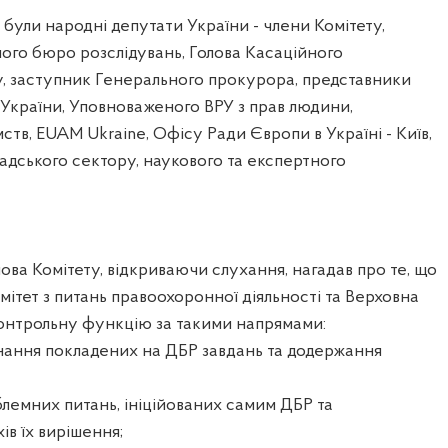
були народні депутати України - члени Комітету,
го бюро розслідувань, Голова Касаційного
у, заступник Генерального прокурора, представники
України, Уповноваженого ВРУ з прав людини,
мств, EUAM Ukraine, Офісу Ради Європи в Україні - Київ,
дського сектору, наукового та експертного
лова Комітету, відкриваючи слухання, нагадав про те, що
ітет з питань правоохоронної діяльності та Верховна
онтрольну функцію за такими напрямами:
онання покладених на ДБР завдань та додержання
лемних питань, ініційованих самим ДБР та
в їх вирішення;