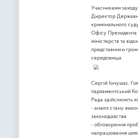
Учасниками заходу 
Директор Державно
кримінального суд
Офісу Президента 
міністерств та відо
представники грома
середовища.
Сергій Іонушас, Го
парламентський Ком
Рада здійснюють к
- аналіз стану вик
законодавства;
- обговорення проб
напрацювання шляхі