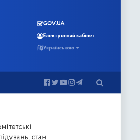
GOV.UA
Електронний кабінет
Українською
мітетські
ідувань, стан